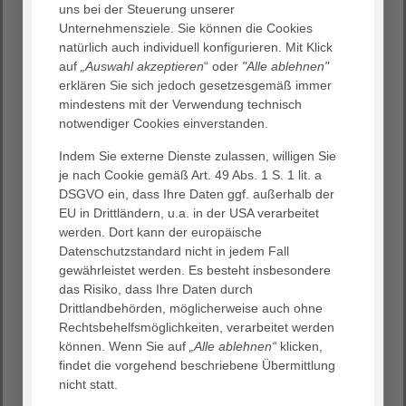
uns bei der Steuerung unserer
Qualitätsmanagement ist in unserem Unternehmen fest
Unternehmensziele. Sie können die Cookies
integriert. Es bietet die Chance zur kontinuierlichen
natürlich auch individuell konfigurieren. Mit Klick
Verbesserung unserer Leistungen. In der
auf
„Auswahl akzeptieren
“ oder
"Alle ablehnen"
Weiterentwicklung unseres Qualitätsmanagements leiten
erklären Sie sich jedoch gesetzesgemäß immer
uns die folgenden Grundsätze:
mindestens mit der Verwendung technisch
Kundenorientierung/Meinungsmanagement
notwendiger Cookies einverstanden.
Wir identifizieren fortlaufend die Anforderungen von
Bewohnern, Gästen und Angehörigen und stellen sicher,
Indem Sie externe Dienste zulassen, willigen Sie
dass unsere Mitarbeiter über nötige Kenntnisse,
je nach Cookie gemäß Art. 49 Abs. 1 S. 1 lit. a
Fähigkeiten und Ressourcen verfügen, um die
DSGVO ein, dass Ihre Daten ggf. außerhalb der
Erwartungen zu erfüllen. Wir begreifen Beschwerden,
EU in Drittländern, u.a. in der USA verarbeitet
Lob und Anregungen als eine Chance zur Verbesserung.
werden. Dort kann der europäische
Deshalb betreiben wir ein aktives und strukturiertes
Datenschutzstandard nicht in jedem Fall
Meinungsmanagement. Grundsätzlich sind alle
gewährleistet werden. Es besteht insbesondere
Mitarbeiter Ansprechpartner für Anregungen und
das Risiko, dass Ihre Daten durch
Beschwerden.
Drittlandbehörden, möglicherweise auch ohne
Rechtsbehelfsmöglichkeiten, verarbeitet werden
Mitarbeiterorientierung
können. Wenn Sie auf
„Alle ablehnen“
klicken,
Die Mitarbeiter sind in Entscheidungen und
findet die vorgehend beschriebene Übermittlung
Prozessverbesserungen einbezogen. Sie haben Zugang
nicht statt.
zu den Informationen, die für ihre Arbeit notwendig sind.