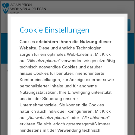
Cookie Einstellungen
Höchste Qualität
Cookies
erleichtern Ihnen die Nutzung dieser
Website
. Diese und ähnliche Technologien
Mit Liebe zum Leben
sorgen für ein optimales Web-Erlebnis. Mit Klick
auf
"Alle akzeptieren"
verwenden wir gesetzmäßig
technisch notwendige Cookies und darüber
WuP Ratingen
Über uns
Qualität
Meinungsbogen
hinaus Cookies für benutzer:innenorientierte
Komforteinstellungen, zur Anzeige externer sowie
Ihre Meinung ist uns wichtig!
personalisierter Inhalte und für anonyme
Nutzungsstatistiken. Ihre Einwilligung unterstützt
uns bei der Steuerung unserer
Sie sind mit Ihrem Leben in unserem Haus oder Ihrem
Unternehmensziele. Sie können die Cookies
Besuch in unserer Einrichtung zufrieden und möchten
natürlich auch individuell konfigurieren. Mit Klick
uns Ihr Lob aussprechen? Sie haben bei uns Situationen
auf
„Auswahl akzeptieren
“ oder
"Alle ablehnen"
erlebt, mit denen Sie unzufrieden waren und möchten
erklären Sie sich jedoch gesetzesgemäß immer
Ihre Meinung an uns weitergeben? Sie möchten uns
mindestens mit der Verwendung technisch
Hinweise geben, wie wir unsere Abläufe besser gestalten