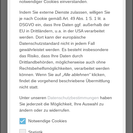
notwendiger Cookies einverstanden.
können?
Dann füllen Sie bitte unseren Meinungsbogen online aus
Indem Sie externe Dienste zulassen, willigen Sie
oder speichern Sie sich das
je nach Cookie gemäß Art. 49 Abs. 1 S. 1 lit. a
Formular als PDF ›
und
senden Sie ihn uns postalisch zu.
DSGVO ein, dass Ihre Daten ggf. außerhalb der
EU in Drittländern, u.a. in der USA verarbeitet
Vielen Dank!
werden. Dort kann der europäische
Datenschutzstandard nicht in jedem Fall
gewährleistet werden. Es besteht insbesondere
das Risiko, dass Ihre Daten durch
Drittlandbehörden, möglicherweise auch ohne
Rechtsbehelfsmöglichkeiten, verarbeitet werden
können. Wenn Sie auf
„Alle ablehnen“
klicken,
findet die vorgehend beschriebene Übermittlung
nicht statt.
Unter unseren
Datenschutzbestimmungen
haben
Sie jederzeit die Möglichkeit, Ihre Auswahl zu
ändern oder zu widerrufen.
Notwendige Cookies
Meinungsbogen Online
Statistik